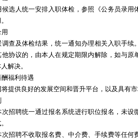
用
候选人
统一安排入职体检，参照《公务员录用
用。
录用
景调查及体检结果，统一通知办理相关入职手续
其他协议的，由本人在规定期限内解除，如与原
本人解决。
薪酬福利待遇
团将提供良好的发展空间和晋升平台
，以及
具有
市
则
本次招聘统一通过报名系统进行职位报名，
未设
式
。
本次招聘不收取报名费、中介费、手续费等任何