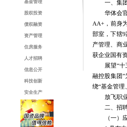
基金管理
一、集
华体会官
股权投资
AA+
，前身
债权融资
部室，下辖
9
资产管理
产管理、商
住房服务
获企业国有
人才招聘
展望“十
信息公开
融控股集团
科技创新
绕“基金管理
安全生产
放飞职
二、招
（一）