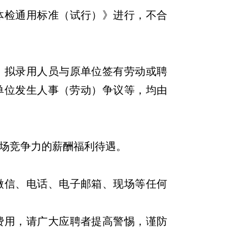
体检通用标准（试行）》进行，不合
。拟录用人员与原单位签有劳动或聘
单位发生人事（劳动）争议等，均由
场
竞争力的薪酬福利待遇。
微信、电话、电子邮箱、现场等
任何
费用，请广大应聘者提高警惕，谨防