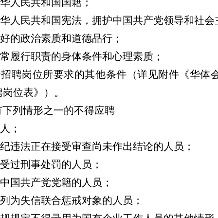
华人民共和国国籍；
华人民共和国宪法，拥护中国共产党领导和社会
好的政治素质和道德品行；
常履行职责的身体条件和心理素质；
招聘岗位所要求的其他条件（详见附件《华体会
聘岗位表》）。
有下列情形之一的不得应聘
人；
纪违法正在接受审查尚未作出结论的人员；
受过刑事处罚的人员；
中国共产党党籍的人员；
列为失信联合惩戒对象的人员；