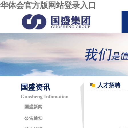
华体会官方版网站登录入口
人才招聘
国盛资讯
Guosheng Infomation
国盛新闻
公告通知