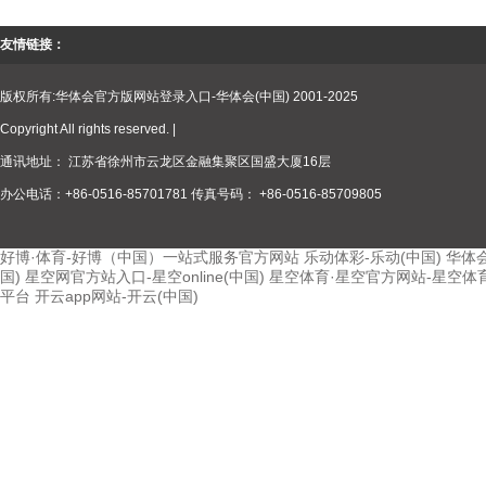
友情链接：
版权所有:华体会官方版网站登录入口-华体会(中国) 2001-2025
Copyright All rights reserved. |
通讯地址： 江苏省徐州市云龙区金融集聚区国盛大厦16层
办公电话：+86-0516-85701781 传真号码： +86-0516-85709805
好博·体育-好博（中国）一站式服务官方网站
乐动体彩-乐动(中国)
华体
国)
星空网官方站入口-星空online(中国)
星空体育·星空官方网站-星空体
平台
开云app网站-开云(中国)