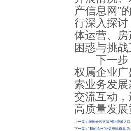
产信息网”
行深入探讨
体运营、房
困惑与挑战
下一步，华
权属企业广
索业务发展
交流互动，
高质量发展
上一篇：
华体会官方版网站登录入口
下一篇：
“我的徐州”公益惠民市集 为