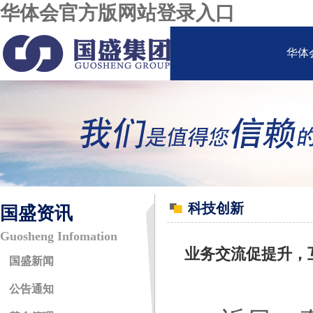
华体会官方版网站登录入口
华体
网站
科技创新
国盛资讯
Guosheng Infomation
业务交流促提升，
国盛新闻
公告通知