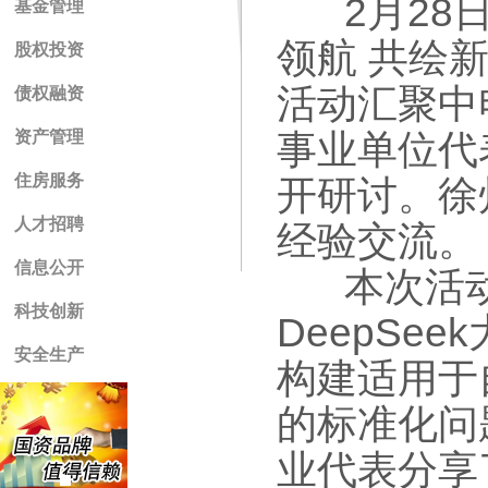
2月28
基金管理
领航 共绘新
股权投资
活动汇聚中
债权融资
资产管理
事业单位代
住房服务
开研讨。徐
人才招聘
经验交流。
信息公开
本次活动
科技创新
DeepS
安全生产
构建适用于
的标准化问
业代表分享