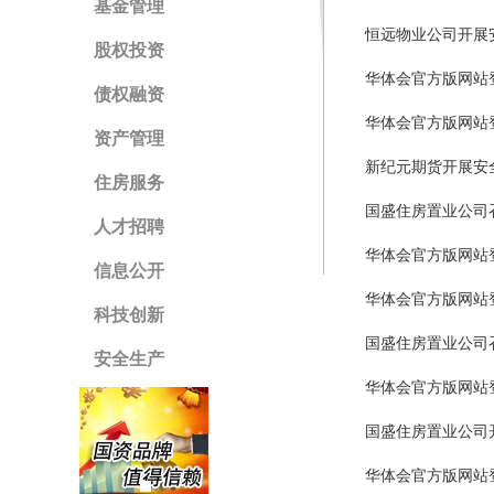
基金管理
恒远物业公司开展
股权投资
华体会官方版网站
债权融资
华体会官方版网站
资产管理
新纪元期货开展安全
住房服务
国盛住房置业公司召
人才招聘
华体会官方版网站
信息公开
华体会官方版网站
科技创新
国盛住房置业公司
安全生产
华体会官方版网站
国盛住房置业公司
华体会官方版网站