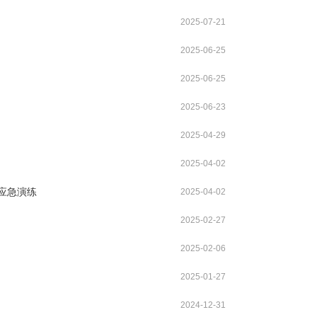
2025-07-21
2025-06-25
2025-06-25
2025-06-23
2025-04-29
2025-04-02
应急演练
2025-04-02
2025-02-27
2025-02-06
2025-01-27
2024-12-31