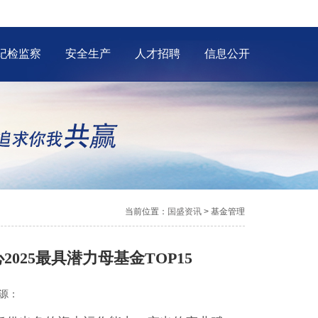
纪检监察
安全生产
人才招聘
信息公开
当前位置：
国盛资讯
> 基金管理
025最具潜力母基金TOP15
源：