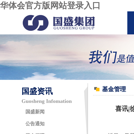
华体会官方版网站登录入口
基金管理
国盛资讯
Guosheng Infomation
喜讯|
国盛新闻
公告通知