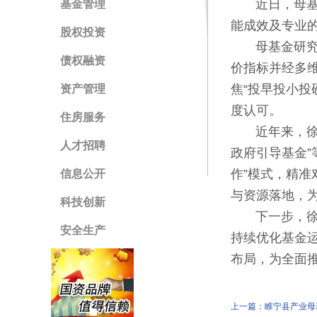
近日，母基
基金管理
能成效及专业的
股权投资
母基金研究
债权融资
价指标并经多
焦“投早投小
资产管理
度认可。
住房服务
近年来，徐
人才招聘
政府引导基金
作”模式，精
信息公开
与资源落地，
科技创新
下一步，徐
安全生产
持续优化基金
布局，为全面
上一篇：
睢宁县产业母