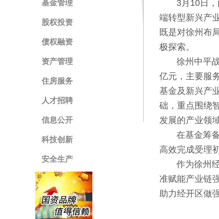
3月10日
基金管理
端转型新兴产
股权投资
既是对徐州布
债权融资
极探索。
徐州中平战
资产管理
亿元，主要服务
住房服务
基金及新兴产
人才招聘
础，重点围绕
发展的产业领
信息公开
在基金筹备
科技创新
高效完成受理
安全生产
作为徐州经
准赋能产业链强
助力经开区做