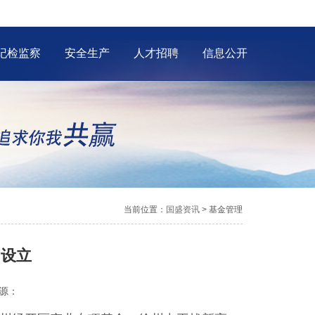
纪检监察
安全生产
人才招聘
信息公开
当前位置：
国盛资讯
> 基金管理
功设立
源：