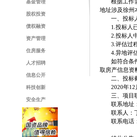
根据工作
基金管理
地址涉及徐州
股权投资
一、
投标
债权融资
1.投标
2.投标
资产管理
3.评估
住房服务
4.异地评
如
符合条
人才招聘
取
房产信息
资
信息公开
二、
投标
2020年
科技创新
三、
项目
安全生产
联系地址
联系人：
联系电话