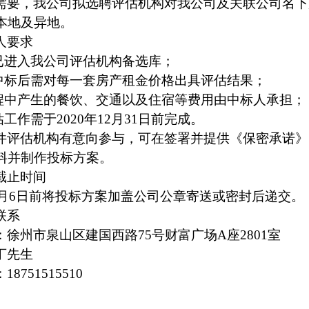
需要，我公司拟选聘评估机构对我公司及关联公司名下
本地及异地。
人要求
人已进入我公司评估机构备选库；
人中标后需对每一套房产租金价格出具评估结果
；
过程中产生的餐饮、交通以及住宿等费用由中标人承担
；
估工作需于2020年12月31日前完成。
件评估机构
有意向参与，可在签署
并提供
《保密承诺》
料
并制作投标方案。
截止时间
12月6日前将投标方案加盖公司公章寄送或密封后递交。
联系
：徐州市泉山区建国西路
75号财富广场A座2801
室
丁先生
：
18751515510