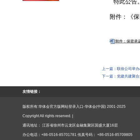
特此公告
附件：《保
附件：保密承诺.
上一篇：
联徐公司举办
下一篇：
党建共建聚合
友情链接：
版权所有:华体会官方版网站登录入口-华体会(中国) 2001-2025
Copyright All rights reserved. |
通讯地址： 江苏省徐州市云龙区金融集聚区国盛大厦16层
办公电话：+86-0516-85701781 传真号码： +86-0516-85709805