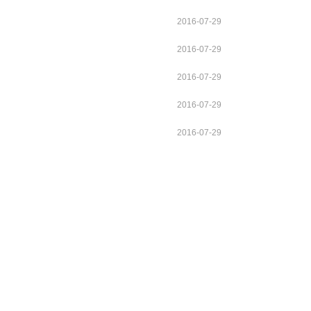
2016-07-29
2016-07-29
2016-07-29
2016-07-29
2016-07-29