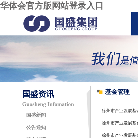
华体会官方版网站登录入口
基金管理
国盛资讯
Guosheng Infomation
徐州市产业发展基
国盛新闻
徐州市产业发展基
公告通知
徐州市产业发展基